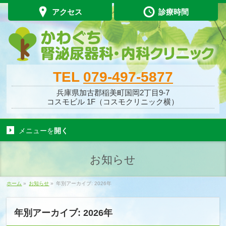
アクセス
診療時間
TEL
079-497-5877
兵庫県加古郡稲美町国岡2丁目9-7
コスモビル 1F（コスモクリニック横）
メニューを
開く
お知らせ
ホーム
»
お知らせ
»
年別アーカイブ: 2026年
年別アーカイブ: 2026年